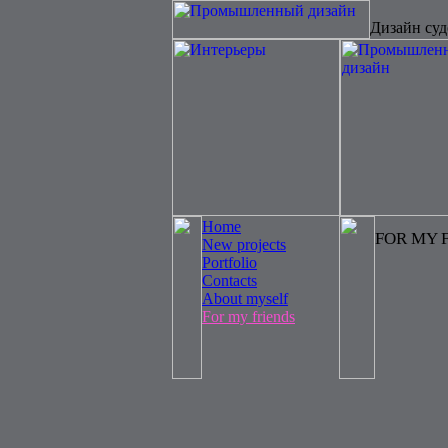
Дизайн суд
Home
FOR MY 
New projects
Portfolio
Contacts
About myself
For my friends